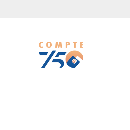
We love WordPress and we are here to provide you with
professional looking WordPress themes so that you can take
your website one step ahead. We focus on simplicity, elegant
design and clean code.