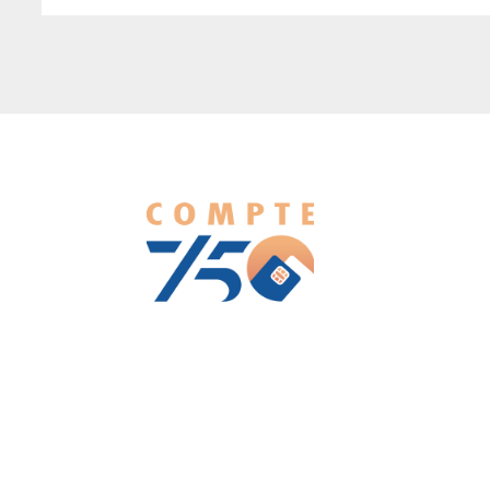
We love WordPress and we are here to provide you with
professional looking WordPress themes so that you can take
your website one step ahead. We focus on simplicity, elegant
design and clean code.