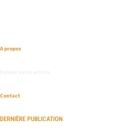
We love WordPress and we are here to provide you with
professional looking WordPress themes so that you can take
your website one step ahead. We focus on simplicity, elegant
design and clean code.
A propos
Publier votre article
Contact
DERNIÈRE PUBLICATION