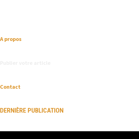
professional looking WordPress themes so that you can take
your website one step ahead. We focus on simplicity, elegant
design and clean code.
A propos
Publier votre article
Contact
DERNIÈRE PUBLICATION