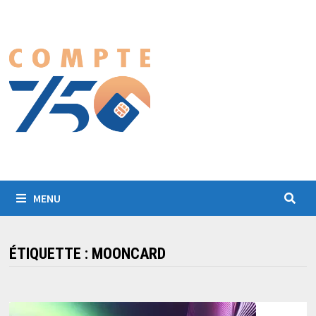
Passer
au
contenu
MENU
ÉTIQUETTE :
MOONCARD