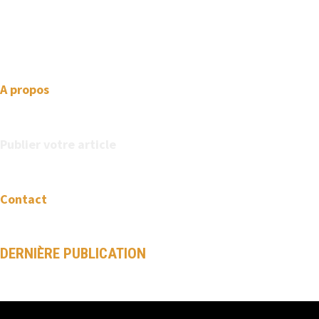
professional looking WordPress themes so that you can take
your website one step ahead. We focus on simplicity, elegant
design and clean code.
A propos
Publier votre article
Contact
DERNIÈRE PUBLICATION