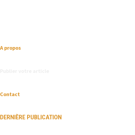
We love WordPress and we are here to provide you with
professional looking WordPress themes so that you can take
your website one step ahead. We focus on simplicity, elegant
design and clean code.
A propos
Publier votre article
Contact
DERNIÈRE PUBLICATION