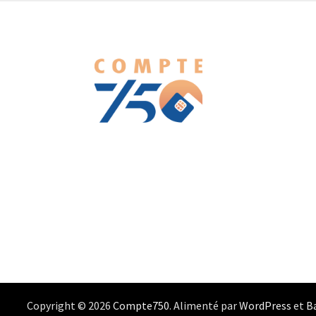
We love WordPress and we are here to provide you with
professional looking WordPress themes so that you can take
your website one step ahead. We focus on simplicity, elegant
design and clean code.
Copyright © 2026
Compte750
. Alimenté par
WordPress
et
B