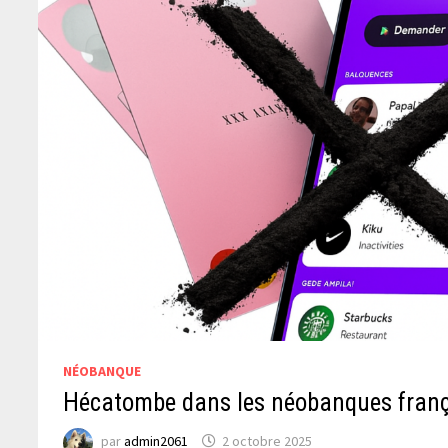
NÉOBANQUE
Hécatombe dans les néobanques fran
par
admin2061
2 octobre 2025