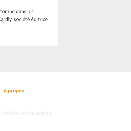
atombe dans les
ardly, société éditrice
A propos
Publier votre article