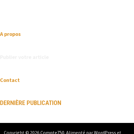
your website one step ahead. We focus on simplicity, elegant
design and clean code.
A propos
Publier votre article
Contact
DERNIÈRE PUBLICATION
Copyright © 2026
Compte750
. Alimenté par
WordPress
et