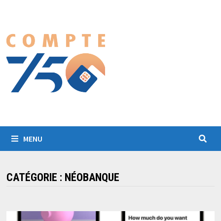
Passer
au
contenu
MENU
CATÉGORIE :
NÉOBANQUE