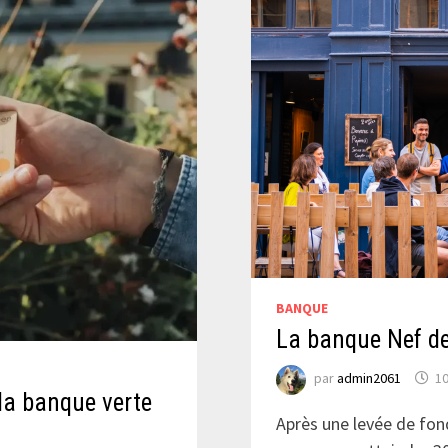
BANQUE
La banque Nef d
par
admin2061
1
 la banque verte
Après une levée de fond