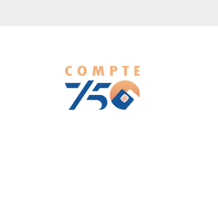
We love WordPress and we are here to provide you with
professional looking WordPress themes so that you can take
your website one step ahead. We focus on simplicity, elegant
design and clean code.