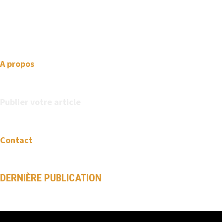
professional looking WordPress themes so that you can take
your website one step ahead. We focus on simplicity, elegant
design and clean code.
A propos
Publier votre article
Contact
DERNIÈRE PUBLICATION