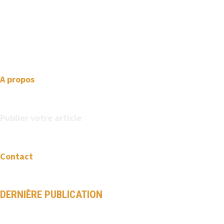
We love WordPress and we are here to provide you with
professional looking WordPress themes so that you can take
your website one step ahead. We focus on simplicity, elegant
design and clean code.
A propos
Publier votre article
Contact
DERNIÈRE PUBLICATION