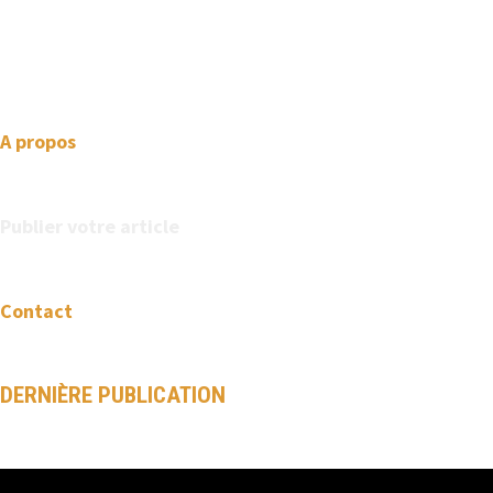
professional looking WordPress themes so that you can take
your website one step ahead. We focus on simplicity, elegant
design and clean code.
A propos
Publier votre article
Contact
DERNIÈRE PUBLICATION