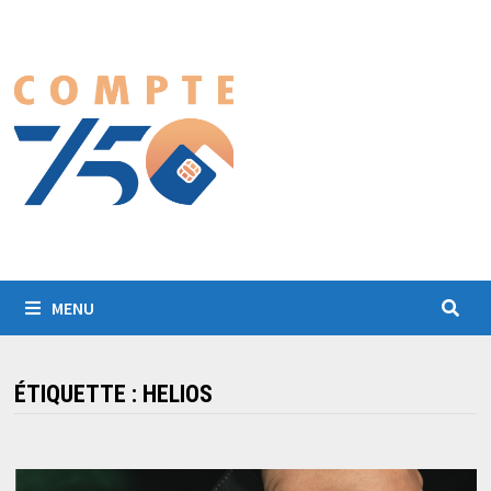
Passer
au
contenu
MENU
ÉTIQUETTE :
HELIOS