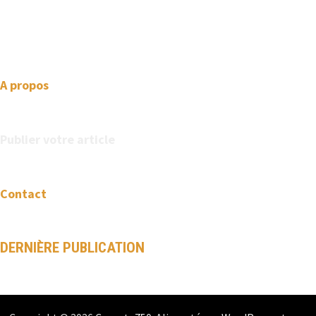
your website one step ahead. We focus on simplicity, elegant
design and clean code.
A propos
Publier votre article
Contact
DERNIÈRE PUBLICATION