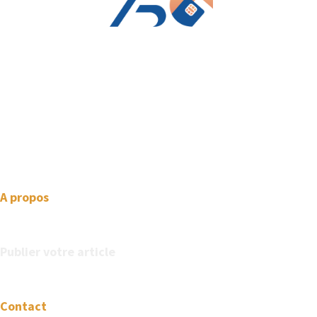
We love WordPress and we are here to provide you with
professional looking WordPress themes so that you can take
your website one step ahead. We focus on simplicity, elegant
design and clean code.
A propos
Publier votre article
Contact