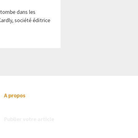
atombe dans les
ardly, société éditrice
A propos
Publier votre article