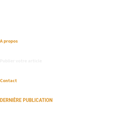
We love WordPress and we are here to provide you with
professional looking WordPress themes so that you can take
your website one step ahead. We focus on simplicity, elegant
design and clean code.
A propos
Publier votre article
Contact
DERNIÈRE PUBLICATION