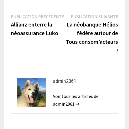
Navigation
Publication
Publi
PUBLICATION PRÉCÉDENTE
PUBLICATION SUIVANTE
précédente :
suiva
Allianz enterre la
La néobanque Hélios
de
néoassurance Luko
fédère autour de
l’article
Tous consom’acteurs
!
admin2061
Voir tous les articles de
admin2061 →