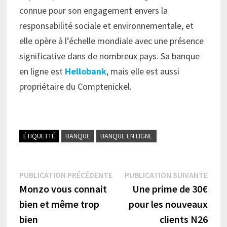
connue pour son engagement envers la
responsabilité sociale et environnementale, et
elle opère à l’échelle mondiale avec une présence
significative dans de nombreux pays. Sa banque
en ligne est
Hellobank
, mais elle est aussi
propriétaire du Comptenickel.
ÉTIQUETTÉ
BANQUE
BANQUE EN LIGNE
Navigation
Publication
Publi
PUBLICATION PRÉCÉDENTE
PUBLICATION SUIVANTE
précédente :
suiva
Monzo vous connait
Une prime de 30€
de
bien et même trop
pour les nouveaux
l’article
bien
clients N26