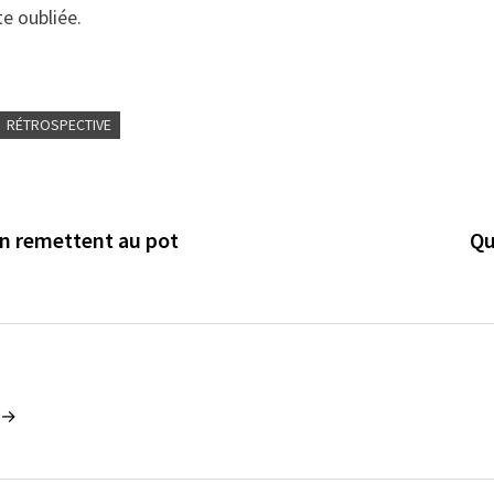
e oubliée.
RÉTROSPECTIVE
n remettent au pot
Qu
1 →