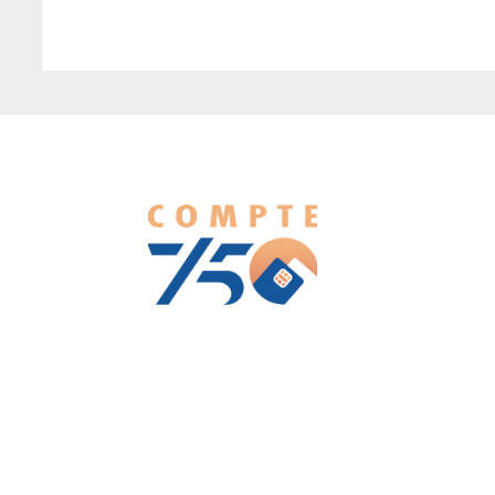
We love WordPress and we are here to provide you with
professional looking WordPress themes so that you can take
your website one step ahead. We focus on simplicity, elegant
design and clean code.