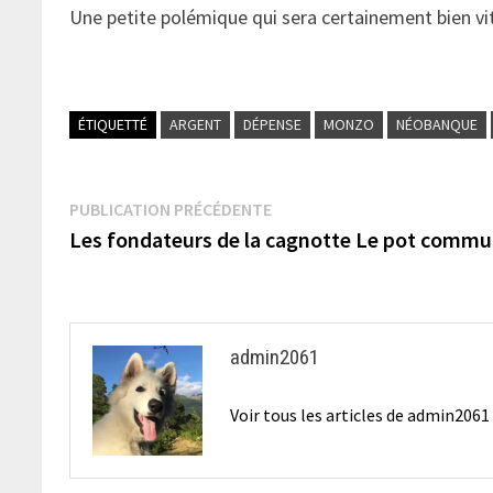
Une petite polémique qui sera certainement bien vit
ÉTIQUETTÉ
ARGENT
DÉPENSE
MONZO
NÉOBANQUE
Navigation
Publication
PUBLICATION PRÉCÉDENTE
précédente :
Les fondateurs de la cagnotte Le pot commu
de
l’article
admin2061
Voir tous les articles de admin206