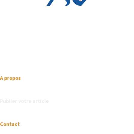
We love WordPress and we are here to provide you with
professional looking WordPress themes so that you can take
your website one step ahead. We focus on simplicity, elegant
design and clean code.
A propos
Publier votre article
Contact