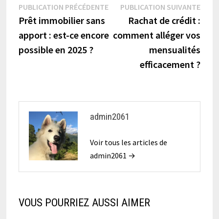
Navigation
Publication
Publi
PUBLICATION PRÉCÉDENTE
PUBLICATION SUIVANTE
précédente :
suiva
Prêt immobilier sans
Rachat de crédit :
de
apport : est-ce encore
comment alléger vos
l’article
possible en 2025 ?
mensualités
efficacement ?
admin2061
Voir tous les articles de
admin2061 →
VOUS POURRIEZ AUSSI AIMER