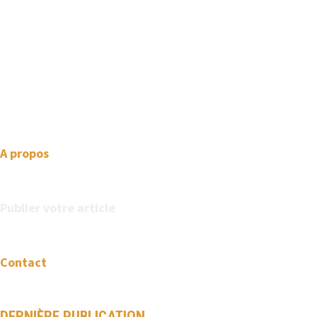
We love WordPress and we are here to provide you with
professional looking WordPress themes so that you can take
your website one step ahead. We focus on simplicity, elegant
design and clean code.
A propos
Publier votre article
Contact
DERNIÈRE PUBLICATION