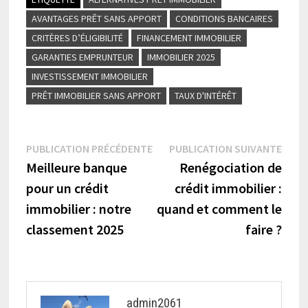
AVANTAGES PRÊT SANS APPORT
CONDITIONS BANCAIRES
CRITÈRES D’ÉLIGIBILITÉ
FINANCEMENT IMMOBILIER
GARANTIES EMPRUNTEUR
IMMOBILIER 2025
INVESTISSEMENT IMMOBILIER
PRÊT IMMOBILIER SANS APPORT
TAUX D'INTÉRÊT
Navigation
Publication
Publi
PUBLICATION PRÉCÉDENTE
PUBLICATION SUIVANTE
précédente :
suiva
Meilleure banque
Renégociation de
de
pour un crédit
crédit immobilier :
l’article
immobilier : notre
quand et comment le
classement 2025
faire ?
admin2061