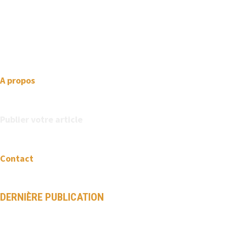
We love WordPress and we are here to provide you with
professional looking WordPress themes so that you can take
your website one step ahead. We focus on simplicity, elegant
design and clean code.
A propos
Publier votre article
Contact
DERNIÈRE PUBLICATION