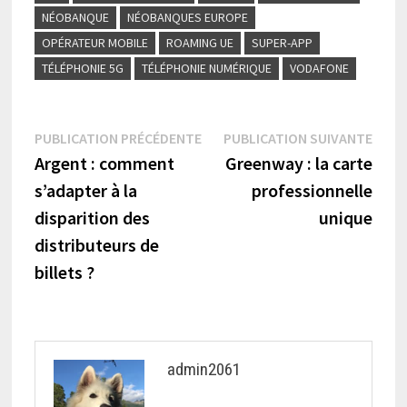
NÉOBANQUE
NÉOBANQUES EUROPE
OPÉRATEUR MOBILE
ROAMING UE
SUPER-APP
TÉLÉPHONIE 5G
TÉLÉPHONIE NUMÉRIQUE
VODAFONE
Navigation
Publication
Publi
PUBLICATION PRÉCÉDENTE
PUBLICATION SUIVANTE
précédente :
suiva
Argent : comment
Greenway : la carte
de
s’adapter à la
professionnelle
l’article
disparition des
unique
distributeurs de
billets ?
admin2061