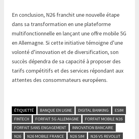
En conclusion, N26 franchit une nouvelle étape
dans sa transformation en une plateforme
multifonctionnelle en lançant une offre mobile 5G
en Allemagne. Si cette initiative témoigne d’une
volonté d’innovation et de diversification, son
succès dépendra de sa capacité à proposer des
tarifs compétitifs et des services répondant aux
attentes des consommateurs européens.
ÉTIQUETTÉ
BANQUE EN LIGNE
DIGITAL BANKING
ESIM
FINTECH
FORFAIT 5G ALLEMAGNE
FORFAIT MOBILE N26
FORFAIT SANS ENGAGEMENT
INNOVATION BANCAIRE
N26
N26 MOBILE FRANCE
N26 SIM
N26 VS REVOLUT