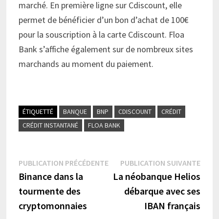
marché. En première ligne sur Cdiscount, elle
permet de bénéficier d’un bon d’achat de 100€
pour la souscription à la carte Cdiscount. Floa
Bank s’affiche également sur de nombreux sites
marchands au moment du paiement.
ÉTIQUETTÉ
BANQUE
BNP
CDISCOUNT
CRÉDIT
CRÉDIT INSTANTANÉ
FLOA BANK
Navigation
Publication
Publi
PUBLICATION PRÉCÉDENTE
PUBLICATION SUIVANTE
précédente :
suiva
Binance dans la
La néobanque Helios
de
tourmente des
débarque avec ses
l’article
cryptomonnaies
IBAN français