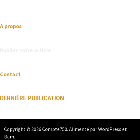
design and clean code.
A propos
Publier votre article
Contact
DERNIÈRE PUBLICATION
Copyright © 2026
Compte750
. Alimenté par
WordPress
et
Bam
.